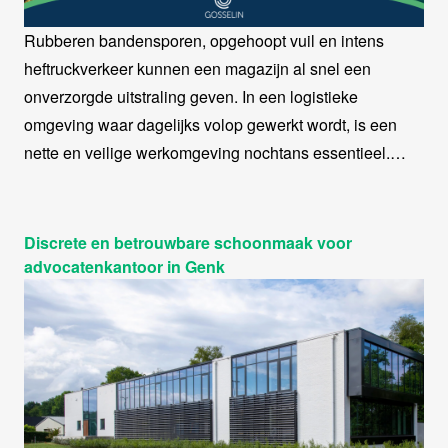
Rubberen bandensporen, opgehoopt vuil en intens
heftruckverkeer kunnen een magazijn al snel een
onverzorgde uitstraling geven. In een logistieke
omgeving waar dagelijks volop gewerkt wordt, is een
nette en veilige werkomgeving nochtans essentieel.
HiGENiUS voerde bij Gosselin in Zutendaal een
professionele reiniging uit om het magazijn opnieuw
proper en representatief te maken, zonder de dagelijkse
Discrete en betrouwbare schoonmaak voor
activiteiten te onderbreken.
advocatenkantoor in Genk