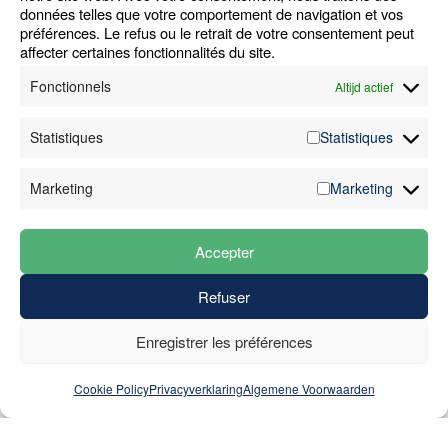
données telles que votre comportement de navigation et vos
Machines
Jobs
Alg. Voorwaarden
préférences. Le refus ou le retrait de votre consentement peut
Diensten
FAQ
Klokkenluiders­
affecter certaines fonctionnalités du site.
Sectoren
Nieuws
melding
Fonctionnels
Altijd actief
Cases
Contact
Disclaimer
Over ons
Privacy­verklaring
Statistiques
Statistiques
+32 (0)89 81 18 13
Marketing
Marketing
info@higenius.be
BTW: BE 0888.255.130
Accepter
Refuser
Enregistrer les préférences
Cookie Policy
Privacyverklaring
Algemene Voorwaarden
Nederlands
Français