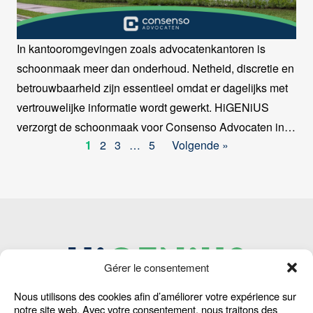
In kantooromgevingen zoals advocatenkantoren is
schoonmaak meer dan onderhoud. Netheid, discretie en
betrouwbaarheid zijn essentieel omdat er dagelijks met
vertrouwelijke informatie wordt gewerkt. HiGENiUS
verzorgt de schoonmaak voor Consenso Advocaten in
1
2
3
…
5
Volgende »
Genk, met een aanpak die afgestemd is op een
professionele en vertrouwelijke werkomgeving.
Gérer le consentement
Nous utilisons des cookies afin d’améliorer votre expérience sur
Home
Waar zijn we actief
Cookie Policy
notre site web. Avec votre consentement, nous traitons des