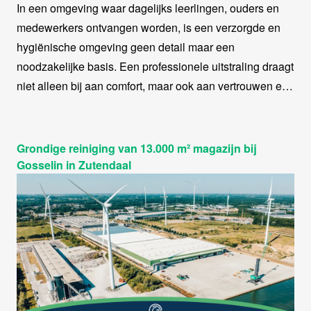
In een omgeving waar dagelijks leerlingen, ouders en
medewerkers ontvangen worden, is een verzorgde en
hygiënische omgeving geen detail maar een
noodzakelijke basis. Een professionele uitstraling draagt
niet alleen bij aan comfort, maar ook aan vertrouwen en
welzijn. HiGENiUS verzorgt de schoonmaak voor Vrij
CLB Limburg met een aanpak die afgestemd is op hun
dagelijkse werking en de specifieke noden van hun
Grondige reiniging van 13.000 m² magazijn bij
verschillende ruimtes.
Gosselin in Zutendaal