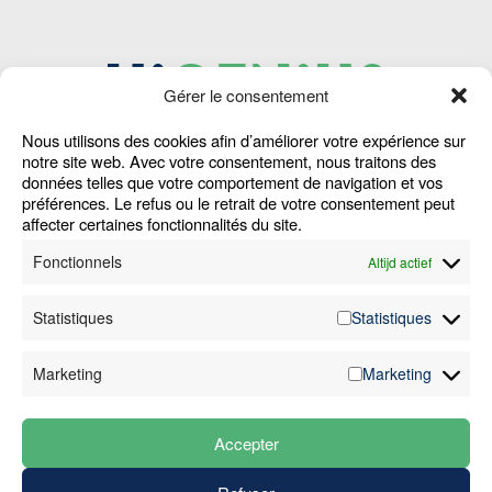
Gérer le consentement
Nous utilisons des cookies afin d’améliorer votre expérience sur
Home
Waar zijn we actief
Cookie Policy
notre site web. Avec votre consentement, nous traitons des
données telles que votre comportement de navigation et vos
Machines
Jobs
Alg. Voorwaarden
préférences. Le refus ou le retrait de votre consentement peut
Diensten
FAQ
Klokkenluiders­
affecter certaines fonctionnalités du site.
Sectoren
Nieuws
melding
Fonctionnels
Altijd actief
Cases
Contact
Disclaimer
Over ons
Privacy­verklaring
Statistiques
Statistiques
+32 (0)89 81 18 13
Marketing
Marketing
info@higenius.be
BTW: BE 0888.255.130
Accepter