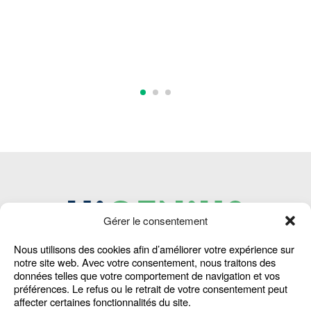
Gérer le consentement
Nous utilisons des cookies afin d’améliorer votre expérience sur
Home
Waar zijn we actief
Cookie Policy
notre site web. Avec votre consentement, nous traitons des
données telles que votre comportement de navigation et vos
Machines
Jobs
Alg. Voorwaarden
préférences. Le refus ou le retrait de votre consentement peut
Diensten
FAQ
Klokkenluiders­
affecter certaines fonctionnalités du site.