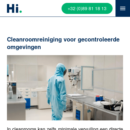
+32 (0)89 81 18 13
Cleanroomreiniging voor gecontroleerde
omgevingen
In cleanrooms kan zelfs minimale vervuiling een directe