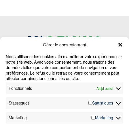
Gérer le consentement
Nous utilisons des cookies afin d’améliorer votre expérience sur
Home
Waar zijn we actief
Cookie Policy
notre site web. Avec votre consentement, nous traitons des
données telles que votre comportement de navigation et vos
Machines
Jobs
Alg. Voorwaarden
préférences. Le refus ou le retrait de votre consentement peut
Diensten
FAQ
Klokkenluiders­
affecter certaines fonctionnalités du site.
Sectoren
Nieuws
melding
Fonctionnels
Altijd actief
Cases
Contact
Disclaimer
Over ons
Privacy­verklaring
Statistiques
Statistiques
+32 (0)89 81 18 13
Marketing
Marketing
info@higenius.be