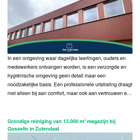
In een omgeving waar dagelijks leerlingen, ouders en
medewerkers ontvangen worden, is een verzorgde en
hygiënische omgeving geen detail maar een
noodzakelijke basis. Een professionele uitstraling draagt
niet alleen bij aan comfort, maar ook aan vertrouwen en
welzijn. HiGENiUS verzorgt de schoonmaak voor Vrij
CLB Limburg met een aanpak die afgestemd is op hun
dagelijkse werking en de specifieke noden van hun
Grondige reiniging van 13.000 m² magazijn bij
verschillende ruimtes.
Gosselin in Zutendaal