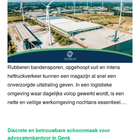
Rubberen bandensporen, opgehoopt vuil en intens
heftruckverkeer kunnen een magazijn al snel een
onverzorgde uitstraling geven. In een logistieke
omgeving waar dagelijks volop gewerkt wordt, is een
nette en veilige werkomgeving nochtans essentieel.
HiGENiUS voerde bij Gosselin in Zutendaal een
professionele reiniging uit om het magazijn opnieuw
proper en representatief te maken, zonder de dagelijkse
Discrete en betrouwbare schoonmaak voor
activiteiten te onderbreken.
advocatenkantoor in Genk