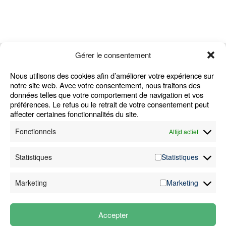
Gérer le consentement
Nous utilisons des cookies afin d’améliorer votre expérience sur
notre site web. Avec votre consentement, nous traitons des
données telles que votre comportement de navigation et vos
préférences. Le refus ou le retrait de votre consentement peut
affecter certaines fonctionnalités du site.
Home
Waar zijn we actief
Cookie Policy
Fonctionnels
Altijd actief
Machines
Jobs
Alg. Voorwaarden
Diensten
FAQ
Klokkenluiders­
Statistiques
Statistiques
Sectoren
Nieuws
melding
Cases
Contact
Disclaimer
Marketing
Marketing
Over ons
Privacy­verklaring
Accepter
+32 (0)89 81 18 13