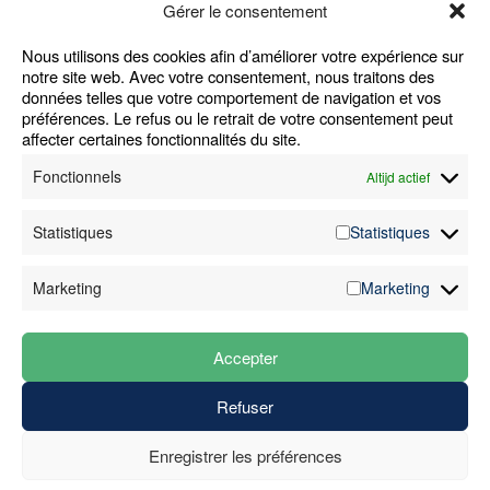
Gérer le consentement
Nous utilisons des cookies afin d’améliorer votre expérience sur
Home
Waar zijn we actief
Cookie Policy
notre site web. Avec votre consentement, nous traitons des
données telles que votre comportement de navigation et vos
Machines
Jobs
Alg. Voorwaarden
préférences. Le refus ou le retrait de votre consentement peut
Diensten
FAQ
Klokkenluiders­
affecter certaines fonctionnalités du site.
Sectoren
Nieuws
melding
Fonctionnels
Altijd actief
Cases
Contact
Disclaimer
Over ons
Privacy­verklaring
Statistiques
Statistiques
+32 (0)89 81 18 13
Marketing
Marketing
info@higenius.be
BTW: BE 0888.255.130
Accepter
Refuser
Enregistrer les préférences